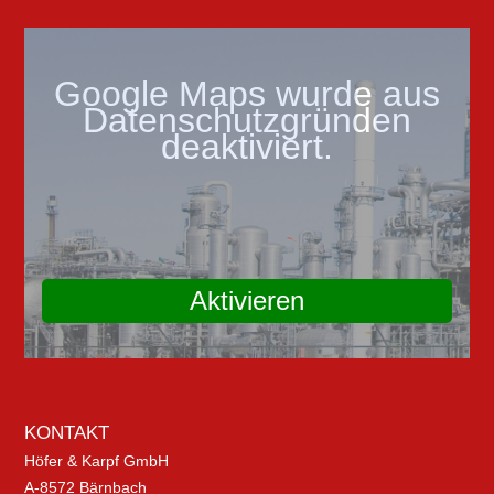
Google Maps wurde aus
Datenschutzgründen
deaktiviert.
Aktivieren
KONTAKT
Höfer & Karpf GmbH
A-8572 Bärnbach