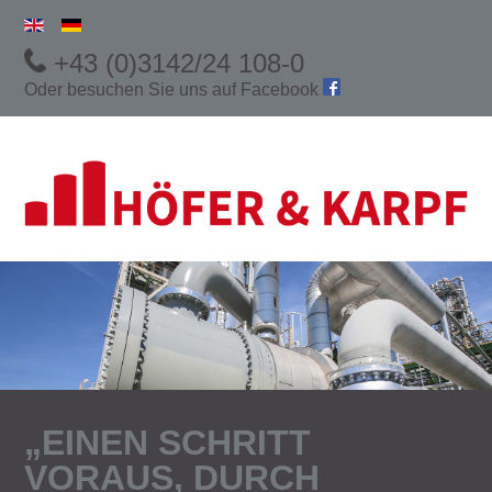
+43 (0)3142/24 108-0
Oder besuchen Sie uns auf
Facebook
„EINEN SCHRITT
VORAUS, DURCH