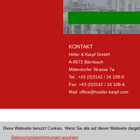
KONTAKT
Höfer & Karpf GmbH
A-8572 Bärnbach
Mitterdorfer Strasse 7a
Tel.: +43 (0)3142 / 24 108-0
Fax: +43 (0)3142 / 24 108-4
Mail:
office@hoefer-karpf.com
Diese Webseite benutzt Cookies. Wenn Sie alle auf dieser Webseite dar
Datenschutzbestimmungen anzeigen