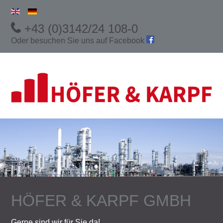
+43 (0)3142/24 108-0
Oder besuchen Sie uns auf
Facebook
HÖFER & KARPF GMBH
Gerne sind wir für Sie da!