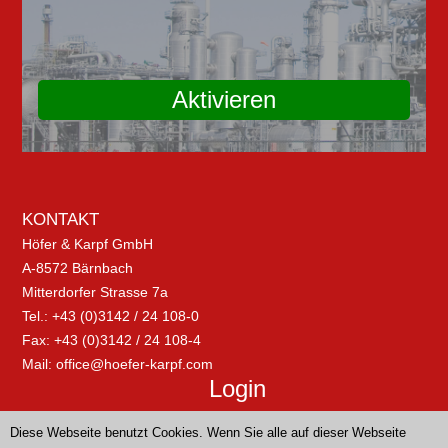
Aktivieren
KONTAKT
Höfer & Karpf GmbH
A-8572 Bärnbach
Mitterdorfer Strasse 7a
Tel.: +43 (0)3142 / 24 108-0
Fax: +43 (0)3142 / 24 108-4
Mail:
office@hoefer-karpf.com
Login
Diese Webseite benutzt Cookies. Wenn Sie alle auf dieser Webseite