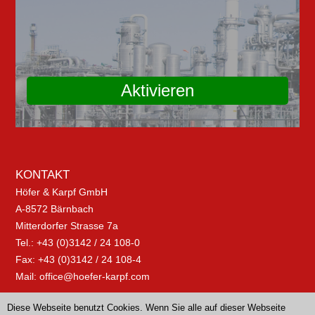
Aktivieren
KONTAKT
Höfer & Karpf GmbH
A-8572 Bärnbach
Mitterdorfer Strasse 7a
Tel.: +43 (0)3142 / 24 108-0
Fax: +43 (0)3142 / 24 108-4
Mail:
office@hoefer-karpf.com
Diese Webseite benutzt Cookies. Wenn Sie alle auf dieser Webseite